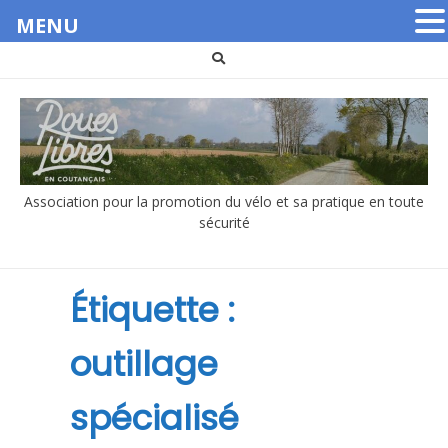
MENU
Aller
au
contenu
Association pour la promotion du vélo et sa pratique en toute
sécurité
Étiquette :
outillage
spécialisé