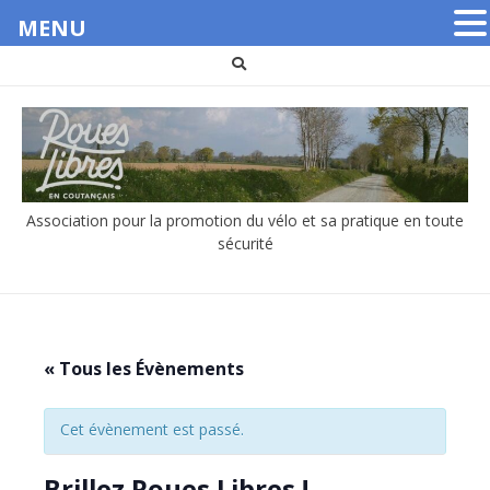
MENU
Aller
au
contenu
Association pour la promotion du vélo et sa pratique en toute
sécurité
« Tous les Évènements
Cet évènement est passé.
Brillez Roues Libres !