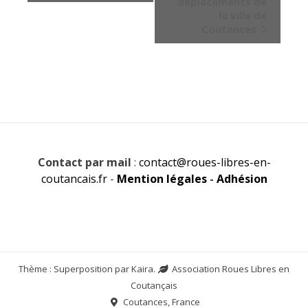
déplacements de
la ville de
Coutances
Contact par mail
:
contact@roues-libres-en-
coutancais.fr
-
Mention légales
-
Adhésion
Thème : Superposition par
Kaira
.
Association Roues Libres en
Coutançais
Coutances, France