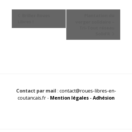
Navigation
Brillez Roues
Plantation du
Évènement
Libres !
verger solidaire –
Tri-Tout réseau
Solid’R
Contact par mail
:
contact@roues-libres-en-
coutancais.fr
-
Mention légales
-
Adhésion