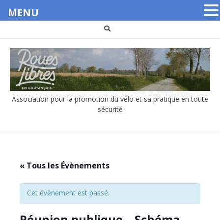
MENU
Aller
au
contenu
Association pour la promotion du vélo et sa pratique en toute
sécurité
« Tous les Évènements
Cet évènement est passé.
Réunion publique – Schéma