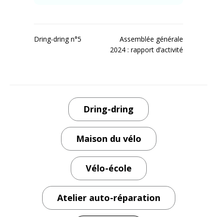
Navigation
Dring-dring n°5
Assemblée générale
2024 : rapport d’activité
de
l’article
Dring-dring
Maison du vélo
Vélo-école
Atelier auto-réparation