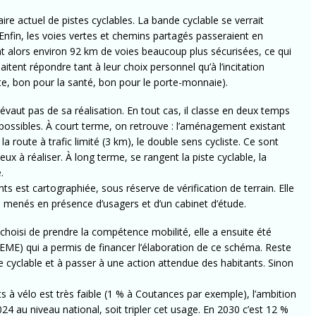
re actuel de pistes cyclables. La bande cyclable se verrait
Enfin, les voies vertes et chemins partagés passeraient en
nt alors environ 92 km de voies beaucoup plus sécurisées, ce qui
itent répondre tant à leur choix personnel qu’à l’incitation
ète, bon pour la santé, bon pour le porte-monnaie).
vaut pas de sa réalisation. En tout cas, il classe en deux temps
possibles. À court terme, on retrouve : l’aménagement existant
 la route à trafic limité (3 km), le double sens cycliste. Ce sont
 réaliser. À long terme, se rangent la piste cyclable, la
.
s est cartographiée, sous réserve de vérification de terrain. Elle
rs menés en présence d’usagers et d’un cabinet d’étude.
 choisi de prendre la compétence mobilité, elle a ensuite été
E) qui a permis de financer l’élaboration de ce schéma. Reste
e cyclable et à passer à une action attendue des habitants. Sinon
…
s à vélo est très faible (1 % à Coutances par exemple), l’ambition
24 au niveau national, soit tripler cet usage. En 2030 c’est 12 %