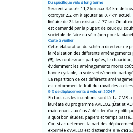
Du spécifique vélo à long terme
Seraient ajoutés 11,2 km aux 4,4 km de linéai
octroyer 2,2 km à ajouter au 0,7 km actuel. 
linéaire de 24 km existant à 77 km. On attei
est demandé par la plupart de ceux qui souha
sociétale de faire du vélo (bon pour la plan
Carte à vérifier
Cette élaboration du schéma directeur ne pré
la réalisation des différents aménagements 
(!!!), les routes/rues partagées, le chaucidou,
évidemment les aménagements moins coûteux à
bande cyclable, la voie verte/chemin partagé
La répartition de ces différents aménagement
est notamment le fruit du travail des atelie
9 % de déplacements à vélo en 2024 ?
En tout cas les intentions sont là. La CMB a
lauréate du programme AVELO2 (État et ADEM
maintenant aux élus à décider d’une politiqu
à quoi bon études, papiers et temps passé
Car, si actuellement la part des déplacement
exprimée d’AVELO est d’atteindre 9 % d’ici 20