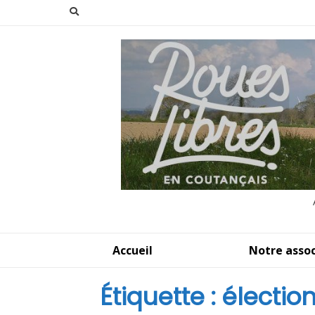
Aller
au
contenu
Accueil
Notre assoc
Étiquette :
électio