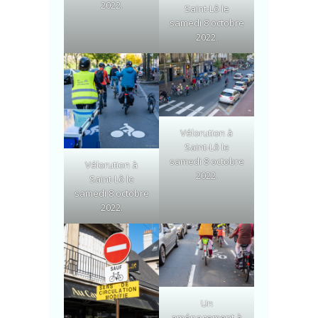
2022.
Saint-Lô le
samedi 8 octobre
2022.
Vélorution à
Saint-Lô le
samedi 8 octobre
Vélorution à
2022.
Saint-Lô le
samedi 8 octobre
2022.
Un
aménagement à