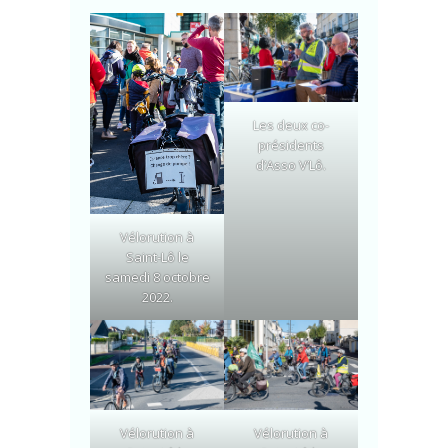
Les deux co-
présidents
d’Asso V’Lô.
Vélorution à
Saint-Lô le
samedi 8 octobre
2022.
Vélorution à
Vélorution à