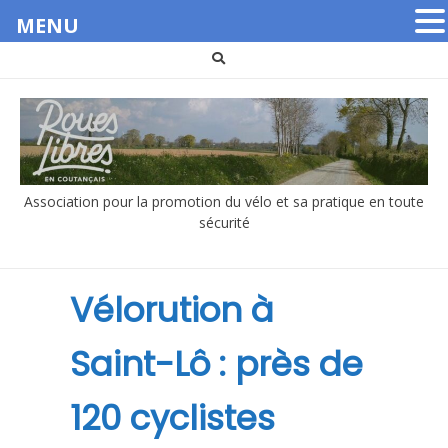
MENU
Aller
au
contenu
Association pour la promotion du vélo et sa pratique en toute
sécurité
Vélorution à
Saint-Lô : près de
120 cyclistes