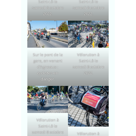
Saint-Lô le
Saint-Lô le
samedi 8 octobre
samedi 8 octobre
2022.
2022.
Sur le pont de la
Vélorution à
gare, en venant
Saint-Lô le
d’Agneaux :
samedi 8 octobre
cyclistes en
2022.
danger.
Vélorution à
Saint-Lô le
samedi 8 octobre
Vélorution à