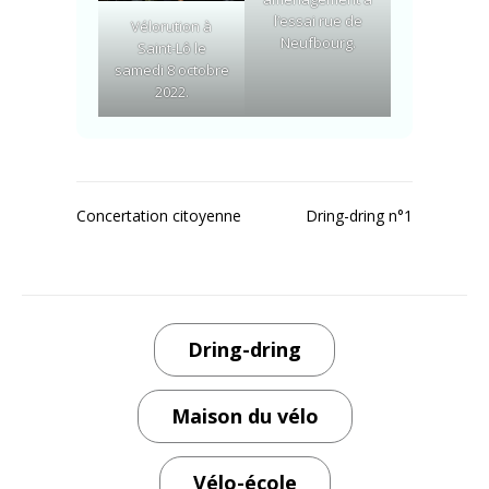
l’essai rue de
Vélorution à
Neufbourg.
Saint-Lô le
samedi 8 octobre
2022.
Navigation
Concertation citoyenne
Dring-dring n°1
de
l’article
Dring-dring
Maison du vélo
Vélo-école