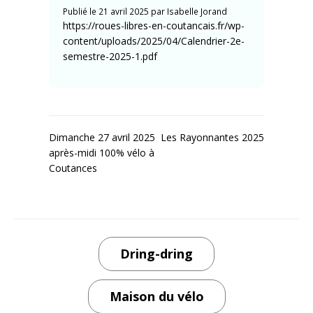
Publié le
21 avril 2025
par
Isabelle Jorand
https://roues-libres-en-coutancais.fr/wp-
content/uploads/2025/04/Calendrier-2e-
semestre-2025-1.pdf
Navigation
Dimanche 27 avril 2025
Les Rayonnantes 2025
après-midi 100% vélo à
de
Coutances
l’article
Dring-dring
Maison du vélo