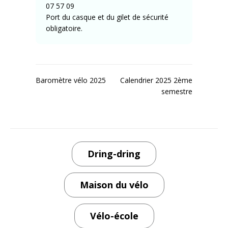
07 57 09
Port du casque et du gilet de sécurité
obligatoire.
Navigation
Baromètre vélo 2025
Calendrier 2025 2ème
semestre
de
l’article
Dring-dring
Maison du vélo
Vélo-école