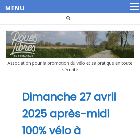
MENU
Aller
au
contenu
Association pour la promotion du vélo et sa pratique en toute
sécurité
Dimanche 27 avril
2025 après-midi
100% vélo à