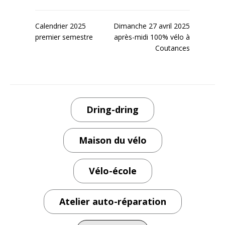
Navigation
Calendrier 2025
Dimanche 27 avril 2025
premier semestre
après-midi 100% vélo à
de
Coutances
l’article
Dring-dring
Maison du vélo
Vélo-école
Atelier auto-réparation