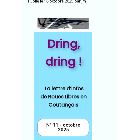
Publié le
16 octobre 2025
par
jm
Dring,
dring !
La
lettre d’infos
de Roues Libres en
Coutançais
N° 11 - octobre
2025