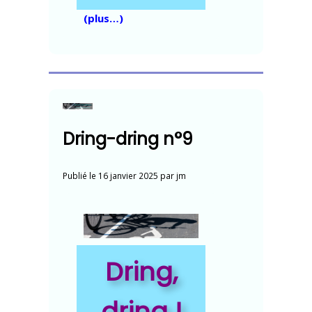
(plus…)
Dring-dring n°9
Publié le
16 janvier 2025
par
jm
Dring,
dring !