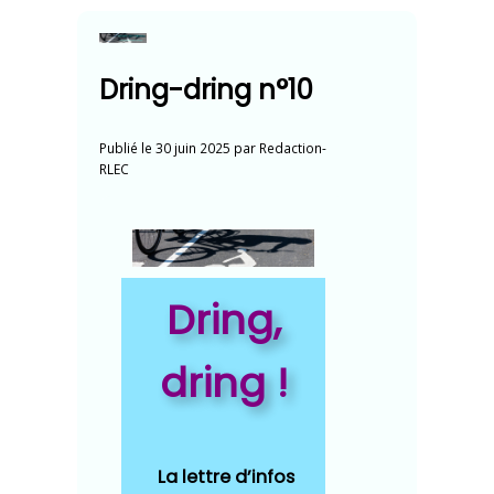
Dring-dring n°10
Publié le
30 juin 2025
par
Redaction-
RLEC
Dring,
dring !
La
lettre d’infos