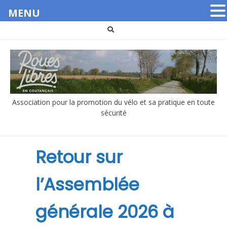
MENU
Aller
au
contenu
Association pour la promotion du vélo et sa pratique en toute
sécurité
Retour sur
l’Assemblée
générale 2026 à