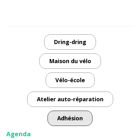
de
vandalisme
à
Regnéville
sur
Dring-dring
mer »
Maison du vélo
Vélo-école
Atelier auto-réparation
Adhésion
Agenda