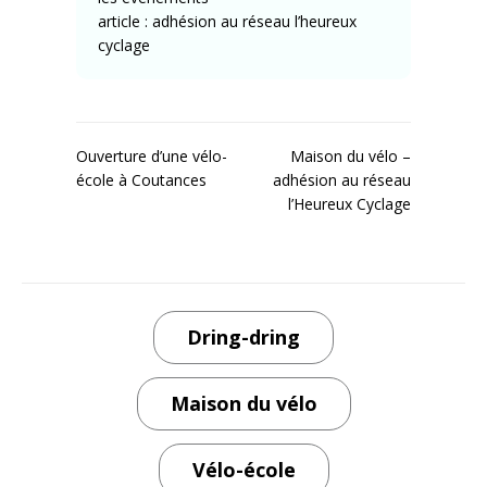
article :
adhésion au réseau l’heureux
cyclage
Navigation
Ouverture d’une vélo-
Maison du vélo –
école à Coutances
adhésion au réseau
de
l’Heureux Cyclage
l’article
Dring-dring
Maison du vélo
Vélo-école