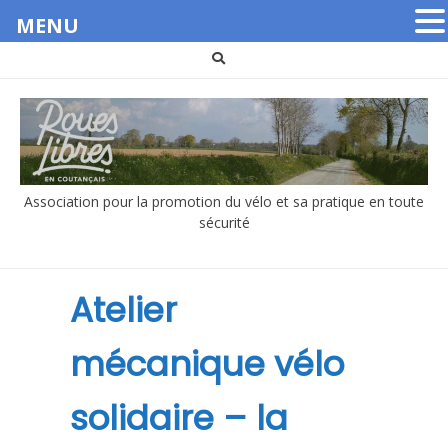
MENU
Aller
au
contenu
Association pour la promotion du vélo et sa pratique en toute
sécurité
Atelier
mécanique vélo
solidaire – la