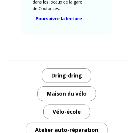
dans les locaux de la gare
de Coutances.
« Atelier
Poursuivre la lecture
mécanique
vélo
solidaire
–
la
Maison
du
Dring-dring
Vélo
–
un
Maison du vélo
petite
histoire »
Vélo-école
Atelier auto-réparation