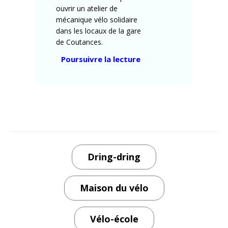
ouvrir un atelier de
mécanique vélo solidaire
dans les locaux de la gare
de Coutances.
« Atelier
Poursuivre la lecture
mécanique
vélo
solidaire
–
la
Maison
du
Dring-dring
Vélo
–
un
Maison du vélo
petite
histoire »
Vélo-école