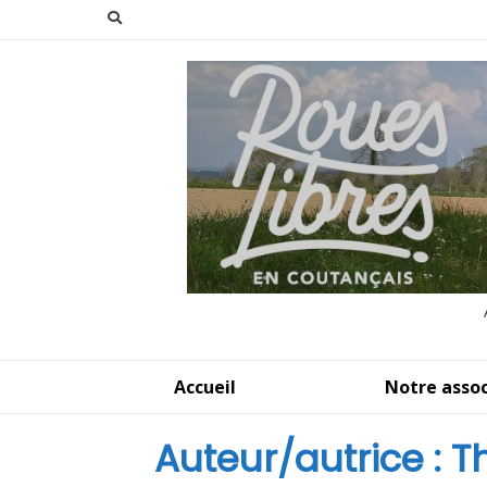
Aller
au
contenu
Accueil
Notre assoc
Auteur/autrice :
T