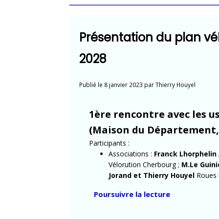
en
ville
après-
Présentation du plan vé
demain »
2028
Publié le
8 janvier 2023
par
Thierry Houyel
1ère rencontre avec les us
(Maison du Département, 
Participants :
Associations :
Franck Lhorphelin
Vélorution Cherbourg ;
M.Le Guini
Jorand et Thierry Houyel
Roues l
« Présentati
Poursuivre la lecture
du
plan