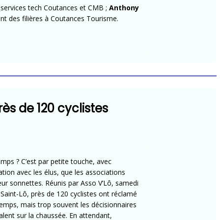
 services tech Coutances et CMB ;
Anthony
t des filières à Coutances Tourisme.
n
rès de 120 cyclistes
emps ? C’est par petite touche, avec
tion avec les élus, que les associations
leur sonnettes. Réunis par Asso V’Lô, samedi
 Saint-Lô, près de 120 cyclistes ont réclamé
u temps, mais trop souvent les décisionnaires
alent sur la chaussée. En attendant,