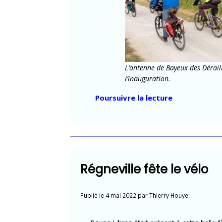
L’antenne de Bayeux des Déraill
l’inauguration.
« La
Poursuivre la lecture
voie
verte
de
la
Liberté
Régneville fête le vélo
inaugurée »
Publié le
4 mai 2022
par
Thierry Houyel