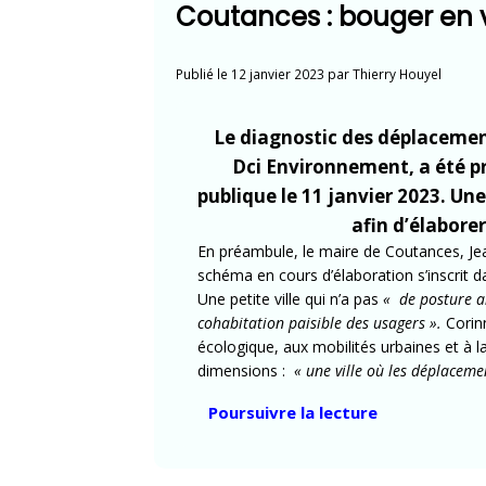
Coutances : bouger en 
Publié le
12 janvier 2023
par
Thierry Houyel
Le diagnostic des déplacement
Dci Environnement, a été p
publique le 11 janvier 2023. Un
afin d’élabore
En préambule, le maire de Coutances, Je
schéma en cours d’élaboration s’inscrit d
Une petite ville qui n’a pas
« de posture an
cohabitation paisible des usagers ».
Corinn
écologique, aux mobilités urbaines et à l
dimensions :
« une ville où les déplaceme
« Coutances
Poursuivre la lecture
:
bouger