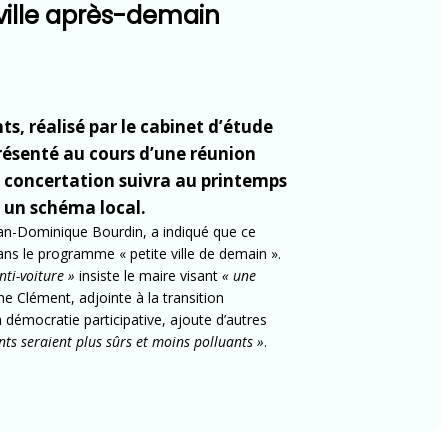
ville après-demain
s, réalisé par le cabinet d’étude
résenté au cours d’une réunion
e concertation suivra au printemps
r un schéma local.
an-Dominique Bourdin, a indiqué que ce
ans le programme « petite ville de demain ».
ti-voiture »
insiste le maire visant
« une
e Clément, adjointe à la transition
a démocratie participative, ajoute d’autres
nts seraient plus sûrs et moins polluants »
.