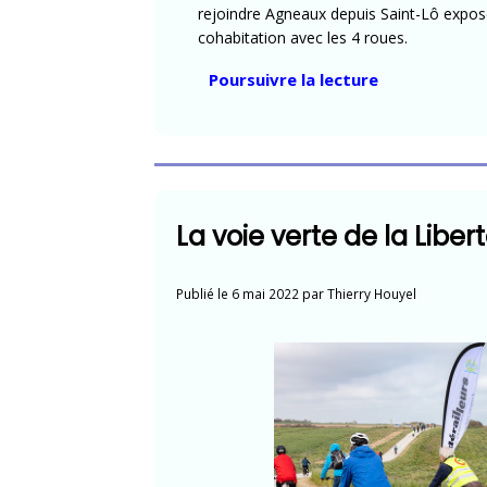
rejoindre Agneaux depuis Saint-Lô expos
cohabitation avec les 4 roues.
« Vélorution
Poursuivre la lecture
à
Saint-
Lô
:
près
La voie verte de la Libe
de
120
cyclistes »
Publié le
6 mai 2022
par
Thierry Houyel