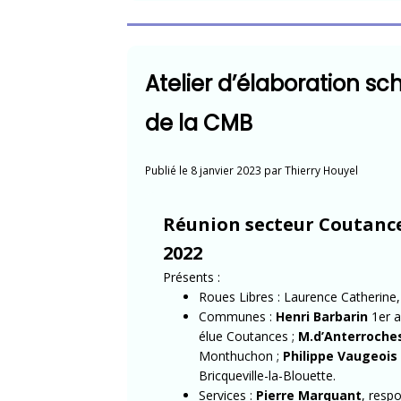
vélo
de
la
Atelier d’élaboration s
Manche
2022-
de la CMB
2028 »
Publié le
8 janvier 2023
par
Thierry Houyel
Réunion secteur Coutance
2022
Présents :
Roues Libres : Laurence Catherine,
Communes :
Henri Barbarin
1er a
élue Coutances ;
M.d’Anterroche
Monthuchon ;
Philippe Vaugeois
Bricqueville-la-Blouette.
Services :
Pierre Marquant
, resp