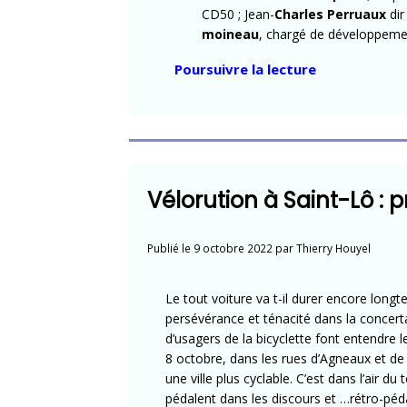
CD50 ; Jean-
Charles Perruaux
dir
moineau
, chargé de développemen
« Atelier
Poursuivre la lecture
d’élaboratio
schéma
directeur
cyclable
de
Vélorution à Saint-Lô : p
la
CMB »
Publié le
9 octobre 2022
par
Thierry Houyel
Le tout voiture va t-il durer encore longt
persévérance et ténacité dans la concerta
d’usagers de la bicyclette font entendre 
8 octobre, dans les rues d’Agneaux et de
une ville plus cyclable. C’est dans l’air d
pédalent dans les discours et …rétro-péd